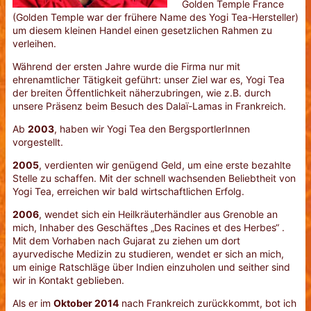
Golden Temple France
(Golden Temple war der frühere Name des Yogi Tea-Hersteller)
um diesem kleinen Handel einen gesetzlichen Rahmen zu
verleihen.
Während der ersten Jahre wurde die Firma nur mit
ehrenamtlicher Tätigkeit geführt: unser Ziel war es, Yogi Tea
der breiten Öffentlichkeit näherzubringen, wie z.B. durch
unsere Präsenz beim Besuch des Dalaï-Lamas in Frankreich.
Ab
2003
, haben wir Yogi Tea den BergsportlerInnen
vorgestellt.
2005
, verdienten wir genügend Geld, um eine erste bezahlte
Stelle zu schaffen. Mit der schnell wachsenden Beliebtheit von
Yogi Tea, erreichen wir bald wirtschaftlichen Erfolg.
2006
, wendet sich ein Heilkräuterhändler aus Grenoble an
mich, Inhaber des Geschäftes „Des Racines et des Herbes“ .
Mit dem Vorhaben nach Gujarat zu ziehen um dort
ayurvedische Medizin zu studieren, wendet er sich an mich,
um einige Ratschläge über Indien einzuholen und seither sind
wir in Kontakt geblieben.
Als er im
Oktober 2014
nach Frankreich zurückkommt, bot ich