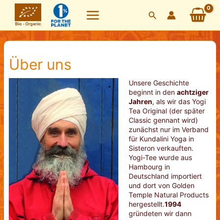
Zum
Suchen
Inhalt
springen
Über uns
Unsere Geschichte
beginnt in den
achtziger
Jahren
, als wir das Yogi
Tea Original (der später
Classic gennant wird)
zunächst nur im Verband
für Kundalini Yoga in
Sisteron verkauften.
Yogi-Tee wurde aus
Hambourg in
Deutschland importiert
und dort von Golden
Temple Natural Products
hergestellt.
1994
gründeten wir dann