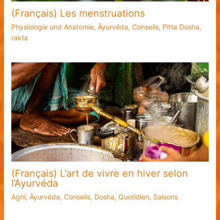
(Français) Les menstruations
Physiologie und Anatomie
,
Āyurvéda
,
Conseils
,
Pitta Dosha
,
rakta
(Français) L’art de vivre en hiver selon
l’Ayurvéda
Agni
,
Āyurvéda
,
Conseils
,
Dosha
,
Quotidien
,
Saisons