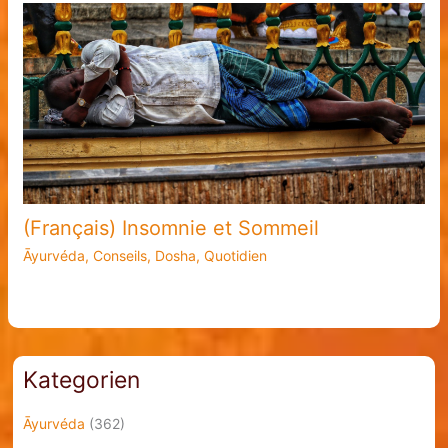
(Français) Insomnie et Sommeil
Āyurvéda
,
Conseils
,
Dosha
,
Quotidien
Kategorien
Āyurvéda
(362)