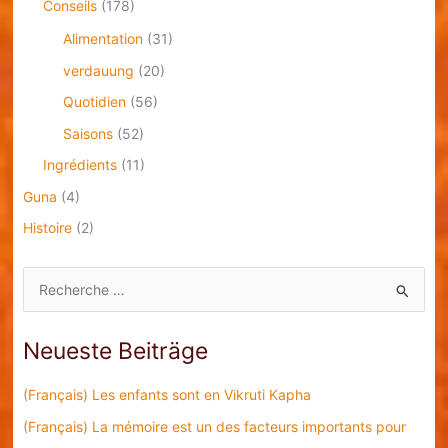
Conseils
(178)
Alimentation
(31)
verdauung
(20)
Quotidien
(56)
Saisons
(52)
Ingrédients
(11)
Guna
(4)
Histoire
(2)
S
u
c
Neueste Beiträge
h
e
(Français) Les enfants sont en Vikruti Kapha
n
(Français) La mémoire est un des facteurs importants pour
n