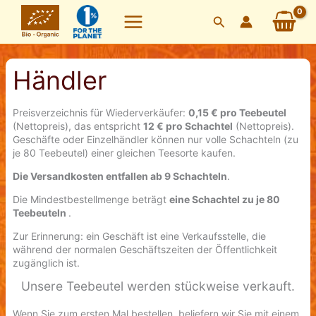
Zum
Suchen
Inhalt
springen
Händler
Preisverzeichnis für Wiederverkäufer:
0,15 € pro Teebeutel
(Nettopreis), das entspricht
12 € pro Schachtel
(Nettopreis).
Geschäfte oder Einzelhändler können nur volle Schachteln (zu
je 80 Teebeutel) einer gleichen Teesorte kaufen.
Die Versandkosten entfallen ab 9 Schachteln
.
Die Mindestbestellmenge beträgt
eine Schachtel zu je 80
Teebeuteln
.
Zur Erinnerung: ein Geschäft ist eine Verkaufsstelle, die
während der normalen Geschäftszeiten der Öffentlichkeit
zugänglich ist.
Unsere Teebeutel werden stückweise verkauft.
Wenn Sie zum ersten Mal bestellen, beliefern wir Sie mit einem