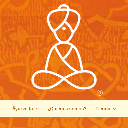
Āyurveda
¿Quiénes somos?
Tienda