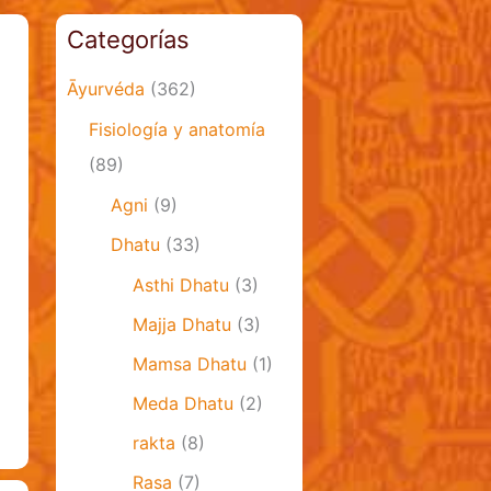
Categorías
Āyurvéda
(362)
Fisiología y anatomía
(89)
Agni
(9)
Dhatu
(33)
Asthi Dhatu
(3)
Majja Dhatu
(3)
Mamsa Dhatu
(1)
Meda Dhatu
(2)
rakta
(8)
Rasa
(7)