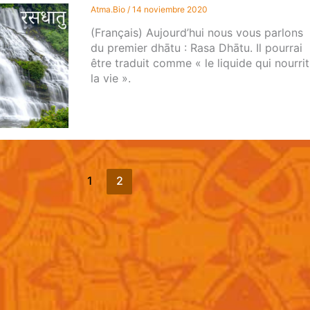
Atma.Bio
/
14 noviembre 2020
(Français) Aujourd’hui nous vous parlons
du premier dhātu : Rasa Dhātu. Il pourrai
être traduit comme « le liquide qui nourrit
la vie ».
1
2