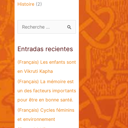
Histoire
(2)
B
u
s
Entradas recientes
c
a
(Français) Les enfants sont
r
en Vikruti Kapha
p
(Français) La mémoire est
o
un des facteurs importants
r
pour être en bonne santé.
:
(Français) Cycles féminins
et environnement