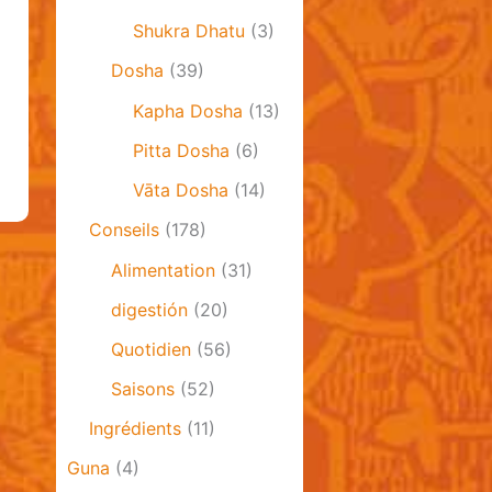
Shukra Dhatu
(3)
Dosha
(39)
Kapha Dosha
(13)
Pitta Dosha
(6)
Vāta Dosha
(14)
Conseils
(178)
Alimentation
(31)
digestión
(20)
Quotidien
(56)
Saisons
(52)
Ingrédients
(11)
Guna
(4)