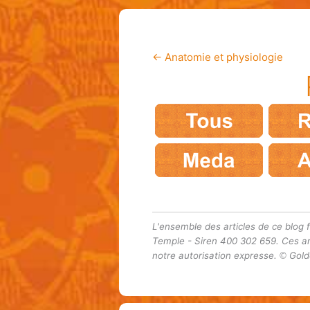
←
Anatomie et physiologie
L'ensemble des articles de ce blog f
Temple - Siren 400 302 659. Ces ar
notre autorisation expresse.
Golde
©