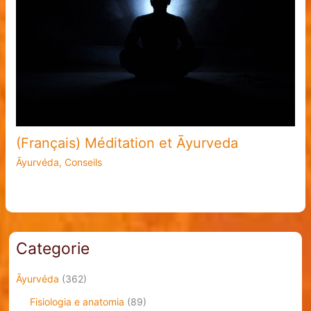
(Français) Méditation et Āyurveda
Āyurvéda
,
Conseils
Categorie
Āyurvéda
(362)
Fisiologia e anatomia
(89)