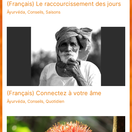
(Français) Le raccourcissement des jours
Āyurvéda
,
Conseils
,
Saisons
(Français) Connectez à votre âme
Āyurvéda
,
Conseils
,
Quotidien