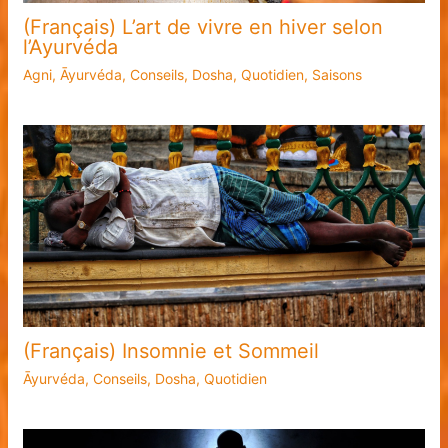
(Français) L’art de vivre en hiver selon
l’Ayurvéda
Agni
,
Āyurvéda
,
Conseils
,
Dosha
,
Quotidien
,
Saisons
(Français) Insomnie et Sommeil
Āyurvéda
,
Conseils
,
Dosha
,
Quotidien