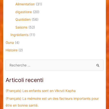
Alimentation
(31)
digestione
(20)
Quotidien
(56)
Saisons
(52)
Ingrédients
(11)
Guna
(4)
Histoire
(2)
C
e
r
Articoli recenti
c
a
(Français) Les enfants sont en Vikruti Kapha
:
(Français) La mémoire est un des facteurs importants pour
être en bonne santé.