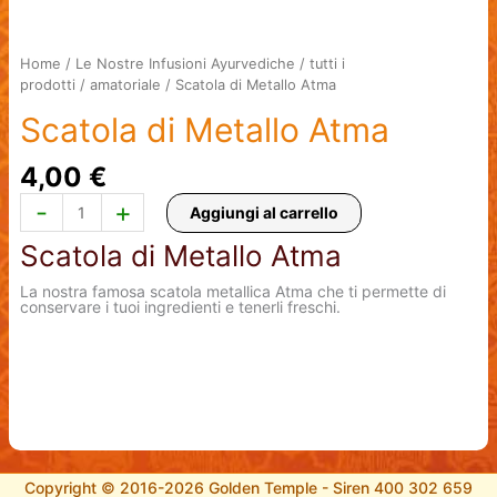
Home
/
Le Nostre Infusioni Ayurvediche
/
tutti i
prodotti
/
amatoriale
/ Scatola di Metallo Atma
Scatola di Metallo Atma
4,00
€
Scatola
-
+
Aggiungi al carrello
di
Metallo
Scatola di Metallo Atma
Atma
quantità
La nostra famosa scatola metallica Atma che ti permette di
conservare i tuoi ingredienti e tenerli freschi.
Copyright © 2016-2026 Golden Temple - Siren 400 302 659