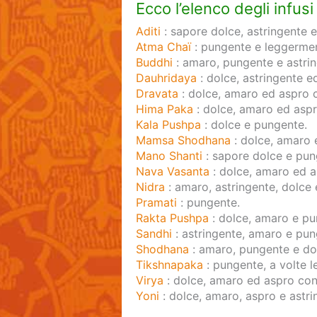
Ecco l’elenco degli infusi
Aditi
: sapore dolce, astringente
Atma Chaï
: pungente e leggerme
Buddhi
: amaro, pungente e astrin
Dauhridaya
: dolce, astringente e
Dravata
: dolce, amaro ed aspro 
Hima Paka
: dolce, amaro ed aspr
Kala Pushpa
: dolce e pungente.
Mamsa Shodhana
: dolce, amaro 
Mano Shanti
: sapore dolce e pun
Nava Vasanta
: dolce, amaro ed a
Nidra
: amaro, astringente, dolce
Pramati
: pungente.
Rakta Pushpa
: dolce, amaro e pu
Sandhi
: astringente, amaro e pun
Shodhana
: amaro, pungente e dol
Tikshnapaka
: pungente, a volte 
Virya
: dolce, amaro ed aspro con
Yoni
: dolce, amaro, aspro e astr