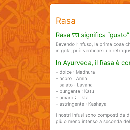
Rasa
Rasa रस significa “gusto”
Bevendo l’infuso, la prima cosa c
in gola, può verificarsi un retrog
In Ayurveda, il Rasa è c
– dolce : Madhura
– aspro : Amla
– salato : Lavana
– pungente : Katu
– amaro : Tikta
– astringente : Kashaya
I nostri infusi sono composti da 
più o meno intenso a seconda della