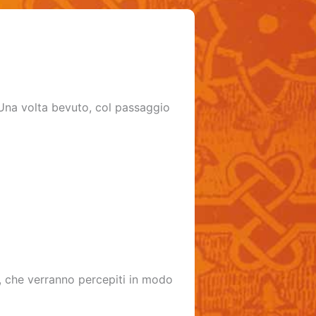
 Una volta bevuto, col passaggio
o, che verranno percepiti in modo