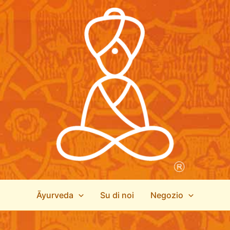
Āyurveda
Su di noi
Negozio