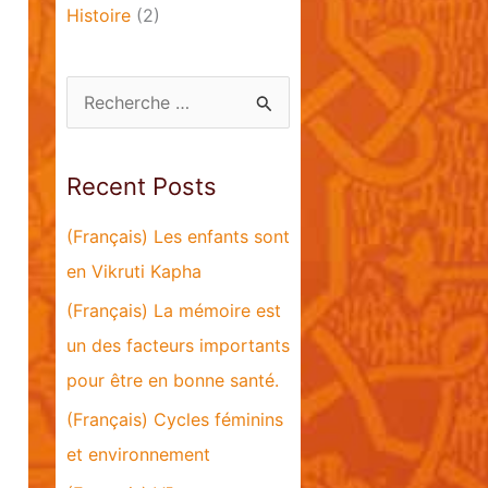
Histoire
(2)
S
e
a
Recent Posts
r
c
(Français) Les enfants sont
h
en Vikruti Kapha
f
(Français) La mémoire est
o
un des facteurs importants
r
pour être en bonne santé.
:
(Français) Cycles féminins
et environnement