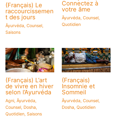
Connectez à
(Français) Le
votre âme
raccourcissemen
t des jours
Āyurvéda
,
Counsel
,
Quotidien
Āyurvéda
,
Counsel
,
Saisons
(Français) L’art
(Français)
de vivre en hiver
Insomnie et
selon l’Ayurvéda
Sommeil
Agni
,
Āyurvéda
,
Āyurvéda
,
Counsel
,
Counsel
,
Dosha
,
Dosha
,
Quotidien
Quotidien
,
Saisons