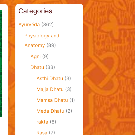
Categories
Āyurvéda
(362)
Physiology and
Anatomy
(89)
Agni
(9)
Dhatu
(33)
Asthi Dhatu
(3)
Majja Dhatu
(3)
Mamsa Dhatu
(1)
Meda Dhatu
(2)
rakta
(8)
Rasa
(7)