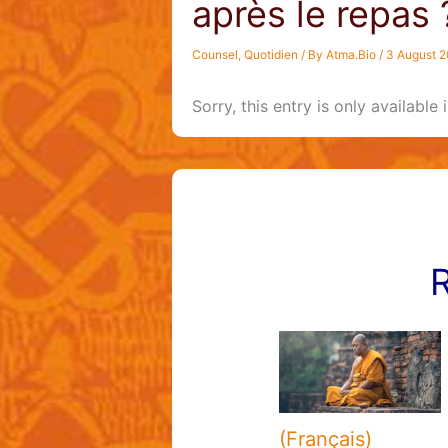
après le repas 
Counsel
,
Quotidien
/ By
Atma.Bio
/
3 August 
Sorry, this entry is only available 
R
(Français)