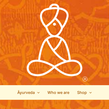
Āyurveda
Who we are
Shop