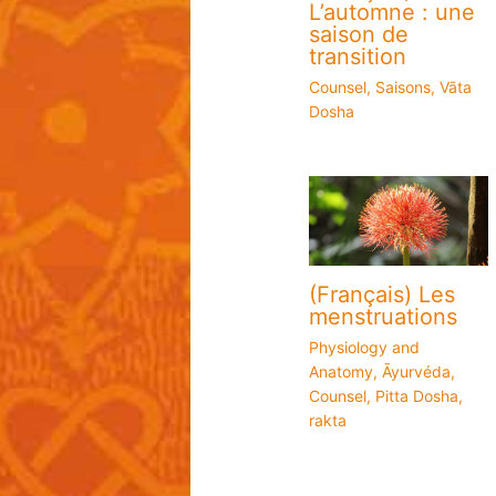
L’automne : une
saison de
transition
Counsel
,
Saisons
,
Vāta
Dosha
(Français) Les
menstruations
Physiology and
Anatomy
,
Āyurvéda
,
Counsel
,
Pitta Dosha
,
rakta