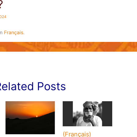
?
2024
in
Français
.
elated Posts
(Français)