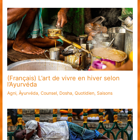
(Français) L’art de vivre en hiver selon
l’Ayurvéda
Agni
,
Āyurvéda
,
Counsel
,
Dosha
,
Quotidien
,
Saisons