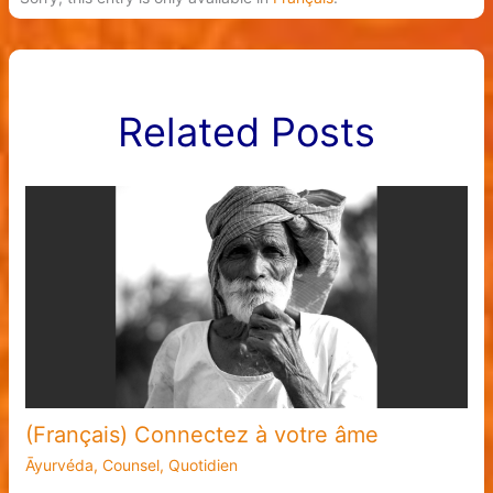
Related Posts
(Français) Connectez à votre âme
Āyurvéda
,
Counsel
,
Quotidien