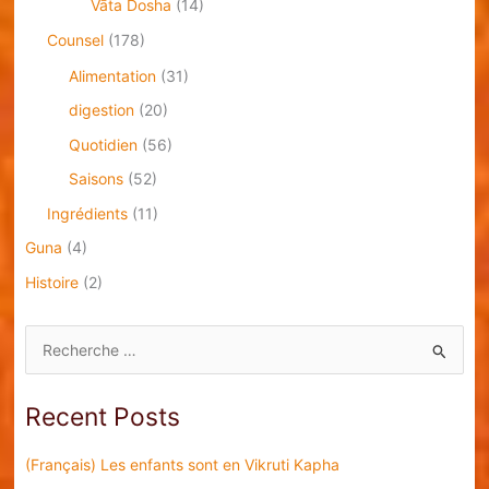
Vāta Dosha
(14)
Counsel
(178)
Alimentation
(31)
digestion
(20)
Quotidien
(56)
Saisons
(52)
Ingrédients
(11)
Guna
(4)
Histoire
(2)
S
e
a
Recent Posts
r
c
(Français) Les enfants sont en Vikruti Kapha