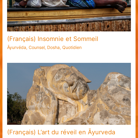
(Français) Insomnie et Sommeil
Āyurvéda
,
Counsel
,
Dosha
,
Quotidien
(Français) L’art du réveil en Āyurveda