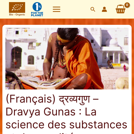
Skip
Search
to
content
(Français) द्रव्यगुण –
Dravya Gunas : La
science des substances