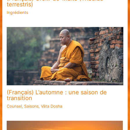
terrestris)
Ingrédients
(Français) L’automne : une saison de
transition
Counsel
,
Saisons
,
Vāta Dosha