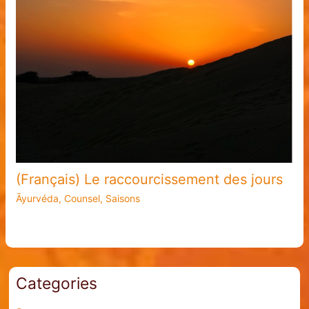
(Français) Le raccourcissement des jours
Āyurvéda
,
Counsel
,
Saisons
Categories