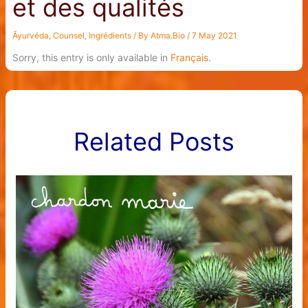
et des qualités
Āyurvéda
,
Counsel
,
Ingrédients
/ By
Atma.Bio
/
7 May 2021
Sorry, this entry is only available in
Français
.
Related Posts