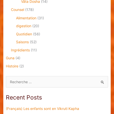
Vāta Dosha
(14)
Counsel
(178)
Alimentation
(31)
digestion
(20)
Quotidien
(56)
Saisons
(52)
Ingrédients
(11)
Guna
(4)
Histoire
(2)
S
e
a
Recent Posts
r
c
(Français) Les enfants sont en Vikruti Kapha