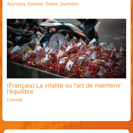
Āyurvéda
,
Counsel
,
Dosha
,
Quotidien
(Français) La vitalité ou l’art de maintenir
l’équilibre
Counsel