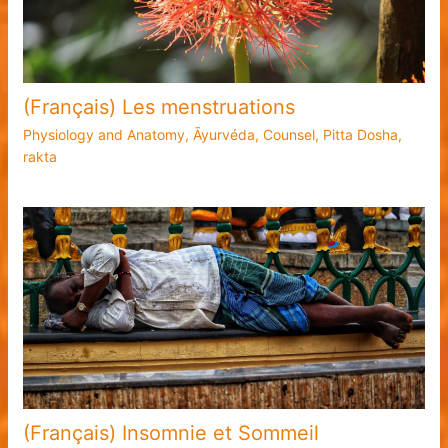
(Français) Les menstruations
Physiology and Anatomy
,
Āyurvéda
,
Counsel
,
Pitta Dosha
,
rakta
(Français) Insomnie et Sommeil