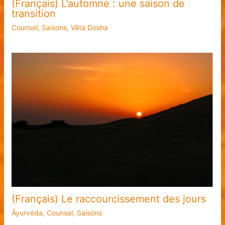
(Français) L’automne : une saison de
transition
Counsel
,
Saisons
,
Vāta Dosha
(Français) Le raccourcissement des jours
Āyurvéda
,
Counsel
,
Saisons