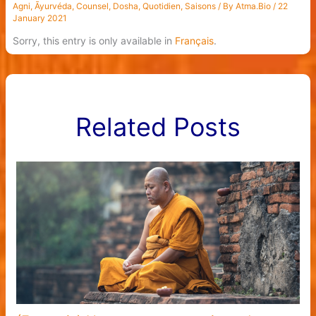
Agni
,
Āyurvéda
,
Counsel
,
Dosha
,
Quotidien
,
Saisons
/ By
Atma.Bio
/
22
January 2021
Sorry, this entry is only available in
Français
.
Related Posts