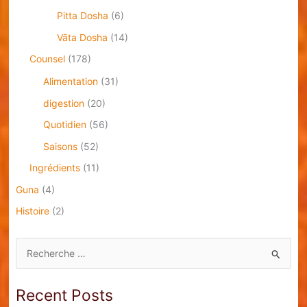
Pitta Dosha
(6)
Vāta Dosha
(14)
Counsel
(178)
Alimentation
(31)
digestion
(20)
Quotidien
(56)
Saisons
(52)
Ingrédients
(11)
Guna
(4)
Histoire
(2)
S
e
a
Recent Posts
r