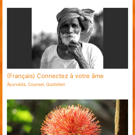
(Français) Connectez à votre âme
Āyurvéda
,
Counsel
,
Quotidien