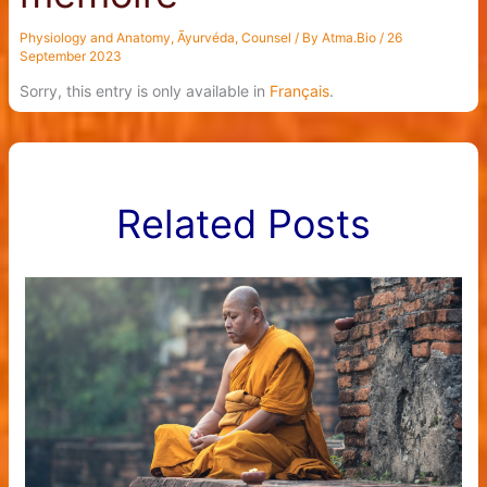
Physiology and Anatomy
,
Āyurvéda
,
Counsel
/ By
Atma.Bio
/
26
September 2023
Sorry, this entry is only available in
Français
.
Related Posts