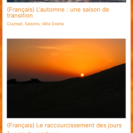
(Français) L’automne : une saison de
transition
Counsel
,
Saisons
,
Vāta Dosha
(Français) Le raccourcissement des jours