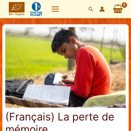
Skip
Search
to
content
(Français) La perte de
mémoire