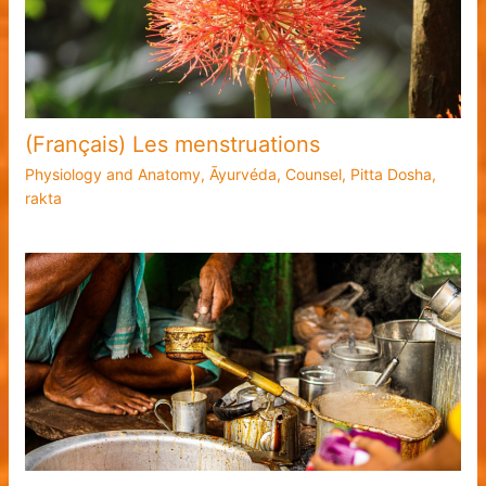
(Français) Les menstruations
Physiology and Anatomy
,
Āyurvéda
,
Counsel
,
Pitta Dosha
,
rakta