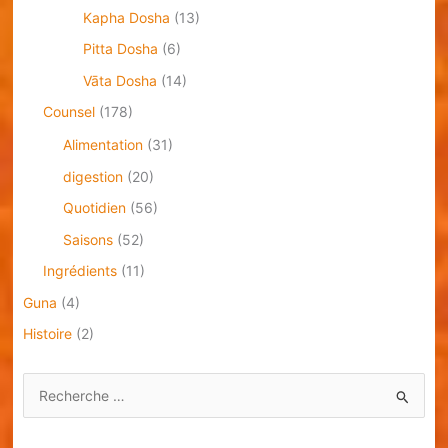
Kapha Dosha
(13)
Pitta Dosha
(6)
Vāta Dosha
(14)
Counsel
(178)
Alimentation
(31)
digestion
(20)
Quotidien
(56)
Saisons
(52)
Ingrédients
(11)
Guna
(4)
Histoire
(2)
S
e
a