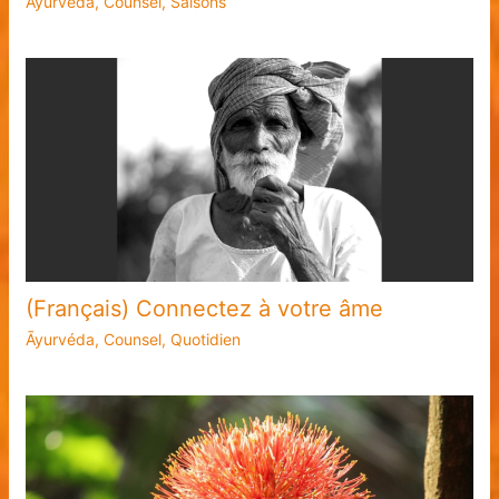
Āyurvéda
,
Counsel
,
Saisons
(Français) Connectez à votre âme
Āyurvéda
,
Counsel
,
Quotidien