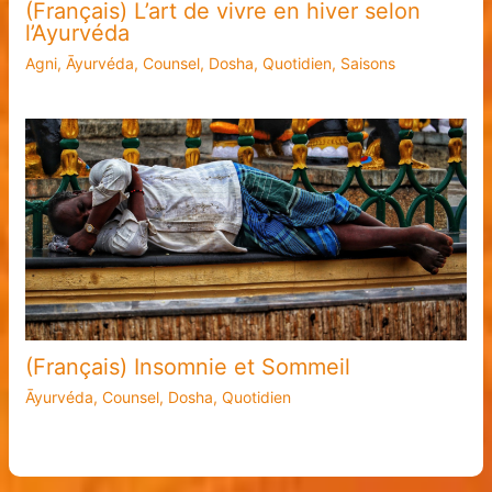
(Français) L’art de vivre en hiver selon
l’Ayurvéda
Agni
,
Āyurvéda
,
Counsel
,
Dosha
,
Quotidien
,
Saisons
(Français) Insomnie et Sommeil
Āyurvéda
,
Counsel
,
Dosha
,
Quotidien