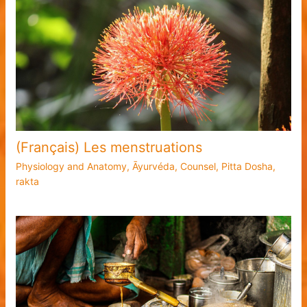
(Français) Les menstruations
Physiology and Anatomy
,
Āyurvéda
,
Counsel
,
Pitta Dosha
,
rakta