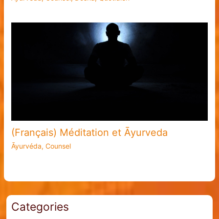
(Français) Méditation et Āyurveda
Āyurvéda
,
Counsel
Categories