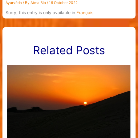
Āyurvéda
/ By
Atma.Bio
/
16 October 2022
Sorry, this entry is only available in
Français
.
Related Posts