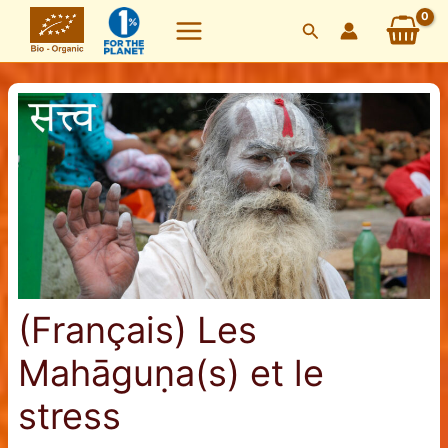
Skip
Search
to
content
(Français) Les
Mahāguṇa(s) et le
stress