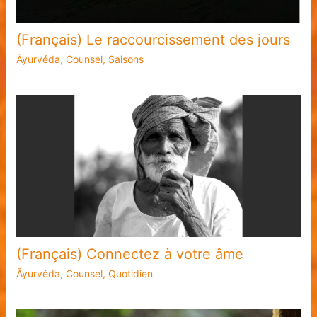
(Français) Le raccourcissement des jours
Āyurvéda
,
Counsel
,
Saisons
(Français) Connectez à votre âme
Āyurvéda
,
Counsel
,
Quotidien