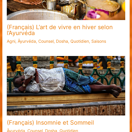
(Français) L’art de vivre en hiver selon
l’Ayurvéda
Agni
,
Āyurvéda
,
Counsel
,
Dosha
,
Quotidien
,
Saisons
(Français) Insomnie et Sommeil
Āyurvéda
,
Counsel
,
Dosha
,
Quotidien