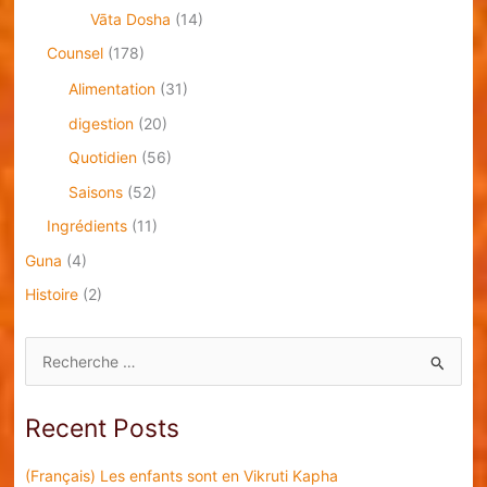
Vāta Dosha
(14)
Counsel
(178)
Alimentation
(31)
digestion
(20)
Quotidien
(56)
Saisons
(52)
Ingrédients
(11)
Guna
(4)
Histoire
(2)
S
e
a
Recent Posts
r
c
(Français) Les enfants sont en Vikruti Kapha