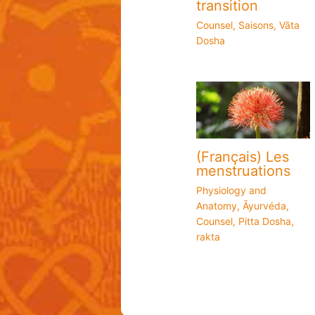
transition
Counsel
,
Saisons
,
Vāta
Dosha
(Français) Les
menstruations
Physiology and
Anatomy
,
Āyurvéda
,
Counsel
,
Pitta Dosha
,
rakta