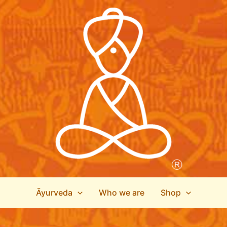
Āyurveda
Who we are
Shop