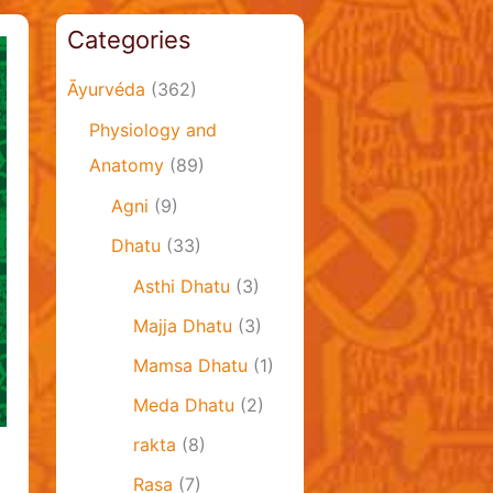
Categories
Āyurvéda
(362)
Physiology and
Anatomy
(89)
Agni
(9)
Dhatu
(33)
Asthi Dhatu
(3)
Majja Dhatu
(3)
Mamsa Dhatu
(1)
Meda Dhatu
(2)
rakta
(8)
Rasa
(7)