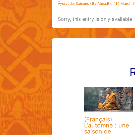
Āyurvéda
,
Saisons
/ By
Atma.Bio
/
14 March 
Sorry, this entry is only available 
R
(Français)
L’automne : une
saison de