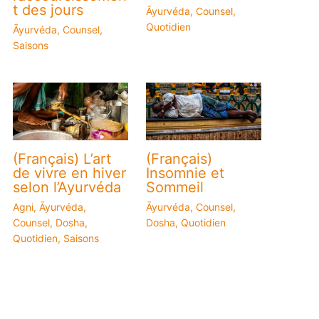
t des jours
Āyurvéda
,
Counsel
,
Quotidien
Āyurvéda
,
Counsel
,
Saisons
(Français) L’art
(Français)
de vivre en hiver
Insomnie et
selon l’Ayurvéda
Sommeil
Agni
,
Āyurvéda
,
Āyurvéda
,
Counsel
,
Counsel
,
Dosha
,
Dosha
,
Quotidien
Quotidien
,
Saisons