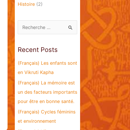
Histoire
(2)
S
e
a
Recent Posts
r
c
(Français) Les enfants sont
h
en Vikruti Kapha
f
(Français) La mémoire est
o
un des facteurs importants
r
pour être en bonne santé.
:
(Français) Cycles féminins
et environnement