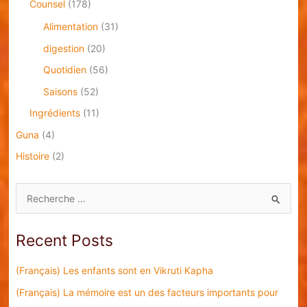
Counsel
(178)
Alimentation
(31)
digestion
(20)
Quotidien
(56)
Saisons
(52)
Ingrédients
(11)
Guna
(4)
Histoire
(2)
S
e
a
Recent Posts
r
c
(Français) Les enfants sont en Vikruti Kapha
h
(Français) La mémoire est un des facteurs importants pour
f