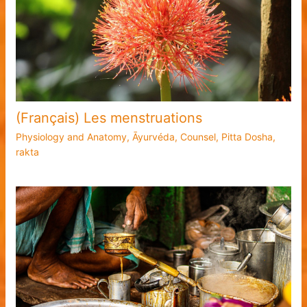
(Français) Les menstruations
Physiology and Anatomy
,
Āyurvéda
,
Counsel
,
Pitta Dosha
,
rakta