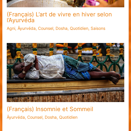
(Français) L’art de vivre en hiver selon
l’Ayurvéda
Agni
,
Āyurvéda
,
Counsel
,
Dosha
,
Quotidien
,
Saisons
(Français) Insomnie et Sommeil
Āyurvéda
,
Counsel
,
Dosha
,
Quotidien