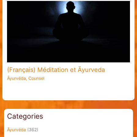
(Français) Méditation et Āyurveda
Āyurvéda
,
Counsel
Categories
Āyurvéda
(362)