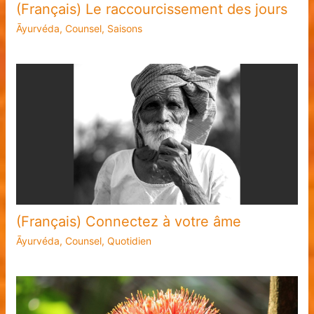
(Français) Le raccourcissement des jours
Āyurvéda
,
Counsel
,
Saisons
(Français) Connectez à votre âme
Āyurvéda
,
Counsel
,
Quotidien