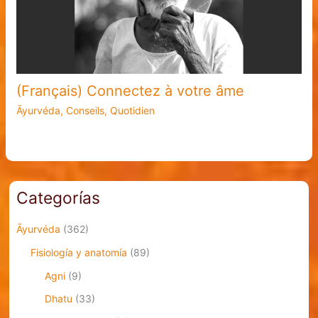
(Français) Connectez à votre âme
Āyurvéda
,
Conseils
,
Quotidien
Categorías
Āyurvéda
(362)
Fisiología y anatomía
(89)
Agni
(9)
Dhatu
(33)