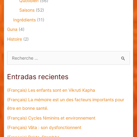
Quotidien
(56)
Saisons
(52)
Ingrédients
(11)
Guna
(4)
Histoire
(2)
B
u
s
Entradas recientes
c
a
(Français) Les enfants sont en Vikruti Kapha
r
(Français) La mémoire est un des facteurs importants pour
p
être en bonne santé.
o
(Français) Cycles féminins et environnement
r
(Français) Vāta : son dysfonctionnent
: