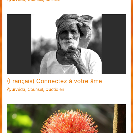
(Français) Connectez à votre âme
Āyurvéda
,
Counsel
,
Quotidien