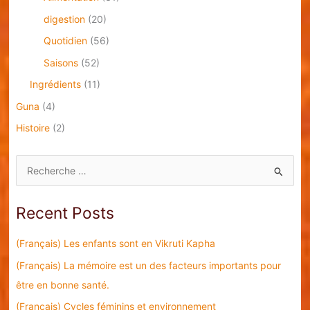
digestion
(20)
Quotidien
(56)
Saisons
(52)
Ingrédients
(11)
Guna
(4)
Histoire
(2)
S
e
a
Recent Posts
r
c
(Français) Les enfants sont en Vikruti Kapha
h
(Français) La mémoire est un des facteurs importants pour
f
être en bonne santé.
o
(Français) Cycles féminins et environnement