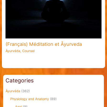
(Français) Méditation et Āyurveda
Āyurvéda
,
Counsel
Categories
Āyurvéda
(362)
Physiology and Anatomy
(89)
Agni
(9)