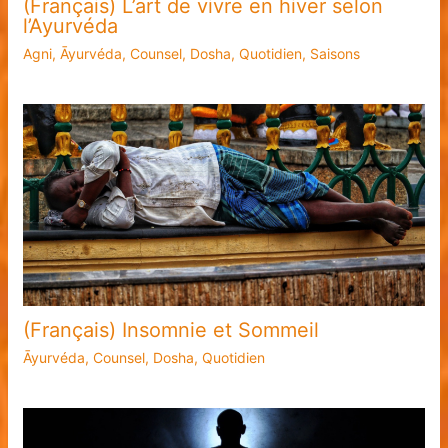
(Français) L’art de vivre en hiver selon
l’Ayurvéda
Agni
,
Āyurvéda
,
Counsel
,
Dosha
,
Quotidien
,
Saisons
(Français) Insomnie et Sommeil
Āyurvéda
,
Counsel
,
Dosha
,
Quotidien