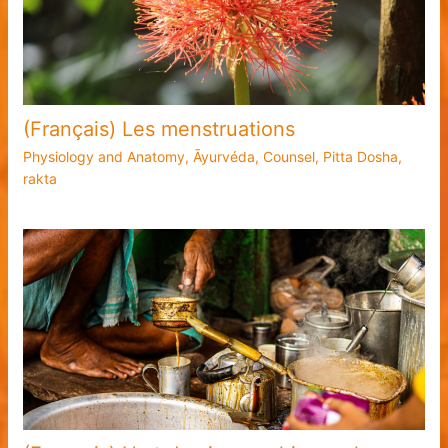
(Français) Les menstruations
Physiology and Anatomy
,
Āyurvéda
,
Counsel
,
Pitta Dosha
,
rakta