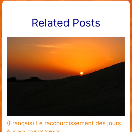
Related Posts
(Français) Le raccourcissement des jours
Āyurvéda
,
Counsel
,
Saisons