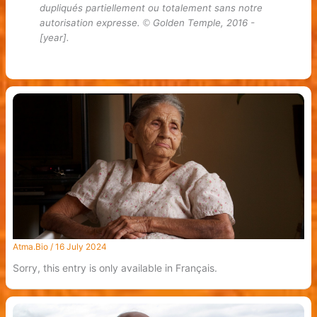
dupliqués partiellement ou totalement sans notre
autorisation expresse.
Golden Temple, 2016 -
©
[year].
Atma.Bio
/
16 July 2024
Sorry, this entry is only available in Français.