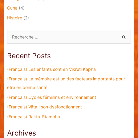
Guna
(4)
Histoire
(2)
S
e
a
Recent Posts
r
c
(Français) Les enfants sont en Vikruti Kapha
h
(Français) La mémoire est un des facteurs importants pour
f
être en bonne santé.
o
(Français) Cycles féminins et environnement
r
(Français) Vāta : son dysfonctionnent
:
(Français) Rakta-Stambha
Archives