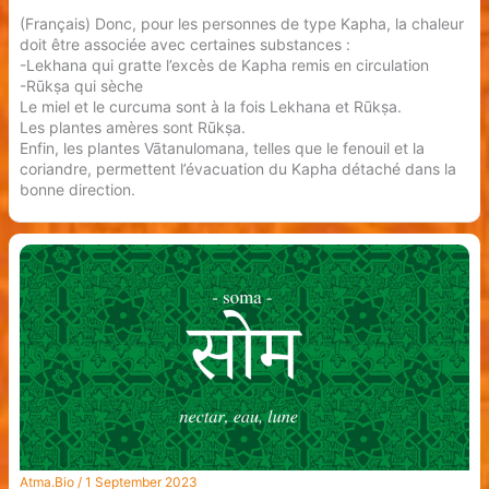
(Français) Donc, pour les personnes de type Kapha, la chaleur
doit être associée avec certaines substances :
-Lekhana qui gratte l’excès de Kapha remis en circulation
-Rūkṣa qui sèche
Le miel et le curcuma sont à la fois Lekhana et Rūkṣa.
Les plantes amères sont Rūkṣa.
Enfin, les plantes Vātanulomana, telles que le fenouil et la
coriandre, permettent l’évacuation du Kapha détaché dans la
bonne direction.
Atma.Bio
/
1 September 2023