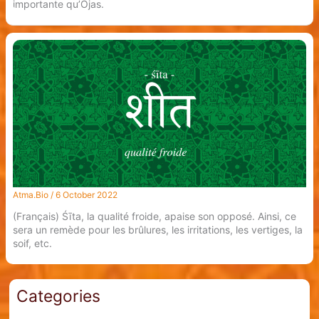
importante qu’Ojas.
Atma.Bio
/
6 October 2022
(Français) Śīta, la qualité froide, apaise son opposé. Ainsi, ce
sera un remède pour les brûlures, les irritations, les vertiges, la
soif, etc.
Categories