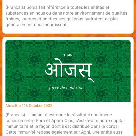
(Français) Soma fait référence à toutes les entités et
substances en nous ou dans notre environnement de qualités
froides, lourdes et onctueuses qui nous hydratent et plus
généralement nous nourrissent.
Atma.Bio
/
13 October 2022
(Français) L’immunité est donc le résultat d’une bonne
cohésion entre Para et Apara Ojas, c’est-à-dire notre capital
immunitaire et la façon dont il est distribué dans le corps.
Cette immunité repose également sur Agni, une entité aussi