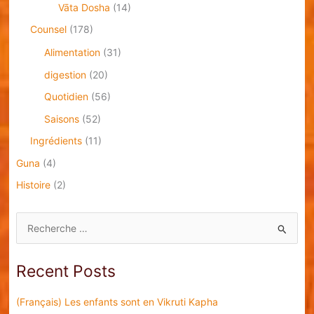
Vāta Dosha
(14)
Counsel
(178)
Alimentation
(31)
digestion
(20)
Quotidien
(56)
Saisons
(52)
Ingrédients
(11)
Guna
(4)
Histoire
(2)
S
e
a
Recent Posts
r
c
(Français) Les enfants sont en Vikruti Kapha