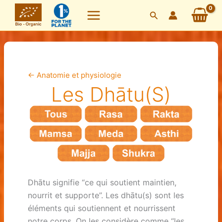
Skip
Search
to
content
←
Anatomie et physiologie
Les Dhātu(s)
Dhātu signifie “ce qui soutient maintien,
nourrit et supporte”. Les dhātu(s) sont les
éléments qui soutiennent et nourrissent
notre corps. On les considère comme “les