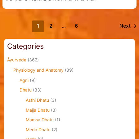
1
2
…
6
Next
→
Categories
Āyurvéda
(362)
Physiology and Anatomy
(89)
Agni
(9)
Dhatu
(33)
Asthi Dhatu
(3)
Majja Dhatu
(3)
Mamsa Dhatu
(1)
Meda Dhatu
(2)