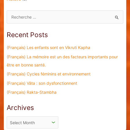
S
e
a
Recent Posts
r
c
(Français) Les enfants sont en Vikruti Kapha
h
(Français) La mémoire est un des facteurs importants pour
f
être en bonne santé.
o
(Français) Cycles féminins et environnement
r
(Français) Vāta : son dysfonctionnent
:
(Français) Rakta-Stambha
Archives
A
r