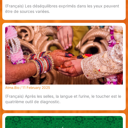
(Français) Les déséquilibres exprimés dans les yeux peuvent
être de sources variées.
Atma.Bio
/
11 February 2025
(Français) Après les selles, la langue et l’urine, le toucher est le
quatrième outil de diagnostic.