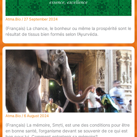
Atma.Bio
/
27 September 2024
(Français) La chance, le bonheur ou même la prospérité sont le
résultat de tissus bien formés selon l’Ayurvéda.
Atma.Bio
/
6 August 2024
(Français) La mémoire, Smṛti, est une des conditions pour être
en bonne santé, l’organisme devant se souvenir de ce qui est
bon pour lui. Comment entretenir sa mémoire?