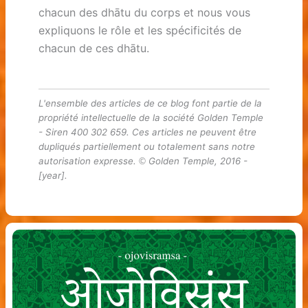
chacun des dhātu du corps et nous vous
expliquons le rôle et les spécificités de
chacun de ces dhātu.
L'ensemble des articles de ce blog font partie de la
propriété intellectuelle de la société Golden Temple
- Siren 400 302 659. Ces articles ne peuvent être
dupliqués partiellement ou totalement sans notre
autorisation expresse.
Golden Temple, 2016 -
©
[year].