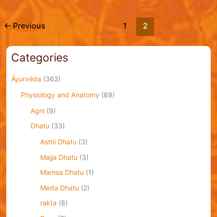
←
Previous
1
2
Categories
Āyurvéda
(362)
Physiology and Anatomy
(89)
Agni
(9)
Dhatu
(33)
Asthi Dhatu
(3)
Majja Dhatu
(3)
Mamsa Dhatu
(1)
Meda Dhatu
(2)
rakta
(8)