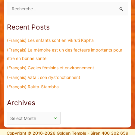
S
e
a
Recent Posts
r
c
(Français) Les enfants sont en Vikruti Kapha
h
(Français) La mémoire est un des facteurs importants pour
f
être en bonne santé.
o
(Français) Cycles féminins et environnement
r
(Français) Vāta : son dysfonctionnent
:
(Français) Rakta-Stambha
Archives
A
r
c
Copyright © 2016-2026 Golden Temple - Siren 400 302 659