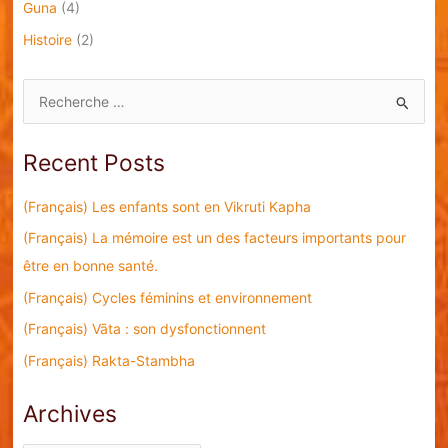
Guna
(4)
Histoire
(2)
S
e
a
Recent Posts
r
c
(Français) Les enfants sont en Vikruti Kapha
h
(Français) La mémoire est un des facteurs importants pour
f
être en bonne santé.
o
(Français) Cycles féminins et environnement
r
(Français) Vāta : son dysfonctionnent
:
(Français) Rakta-Stambha
Archives