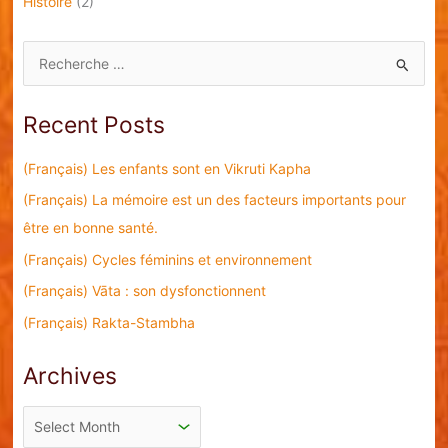
Histoire
(2)
S
e
a
Recent Posts
r
c
(Français) Les enfants sont en Vikruti Kapha
h
(Français) La mémoire est un des facteurs importants pour
f
être en bonne santé.
o
(Français) Cycles féminins et environnement
r
(Français) Vāta : son dysfonctionnent
:
(Français) Rakta-Stambha
Archives
A
r