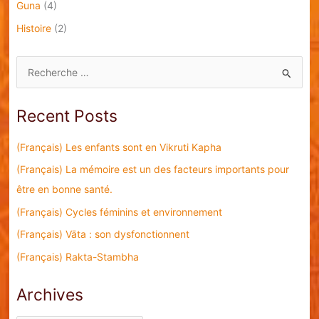
Guna
(4)
Histoire
(2)
S
e
a
Recent Posts
r
c
(Français) Les enfants sont en Vikruti Kapha
h
(Français) La mémoire est un des facteurs importants pour
f
être en bonne santé.
o
(Français) Cycles féminins et environnement
r
(Français) Vāta : son dysfonctionnent
:
(Français) Rakta-Stambha
Archives