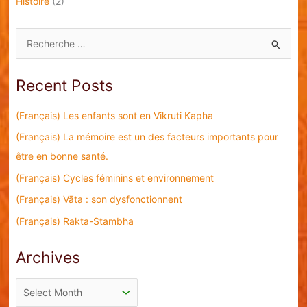
Histoire
(2)
S
e
a
Recent Posts
r
c
(Français) Les enfants sont en Vikruti Kapha
h
(Français) La mémoire est un des facteurs importants pour
f
être en bonne santé.
o
(Français) Cycles féminins et environnement
r
(Français) Vāta : son dysfonctionnent
:
(Français) Rakta-Stambha
Archives
A
r