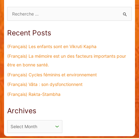
S
e
a
Recent Posts
r
c
(Français) Les enfants sont en Vikruti Kapha
h
(Français) La mémoire est un des facteurs importants pour
f
être en bonne santé.
o
(Français) Cycles féminins et environnement
r
(Français) Vāta : son dysfonctionnent
:
(Français) Rakta-Stambha
Archives
A
r