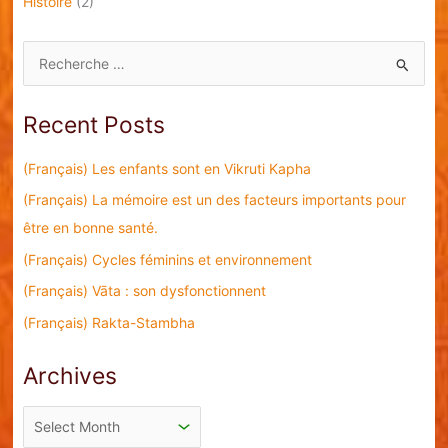
Histoire
(2)
S
e
a
Recent Posts
r
c
(Français) Les enfants sont en Vikruti Kapha
h
(Français) La mémoire est un des facteurs importants pour
f
être en bonne santé.
o
(Français) Cycles féminins et environnement
r
(Français) Vāta : son dysfonctionnent
:
(Français) Rakta-Stambha
Archives
A
r