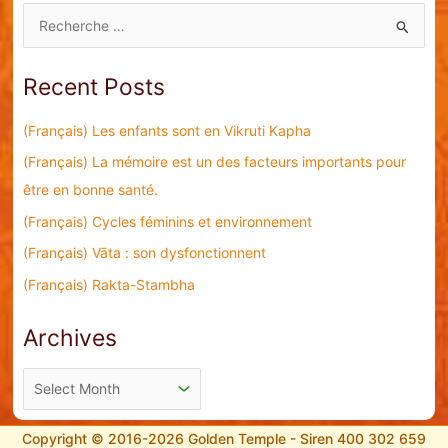
S
e
a
Recent Posts
r
c
(Français) Les enfants sont en Vikruti Kapha
h
(Français) La mémoire est un des facteurs importants pour
f
être en bonne santé.
o
(Français) Cycles féminins et environnement
r
(Français) Vāta : son dysfonctionnent
:
(Français) Rakta-Stambha
Archives
A
r
c
Copyright © 2016-2026 Golden Temple - Siren 400 302 659