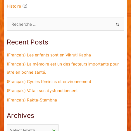
Histoire
(2)
S
e
a
Recent Posts
r
c
(Français) Les enfants sont en Vikruti Kapha
h
(Français) La mémoire est un des facteurs importants pour
f
être en bonne santé.
o
(Français) Cycles féminins et environnement
r
(Français) Vāta : son dysfonctionnent
:
(Français) Rakta-Stambha
Archives
A