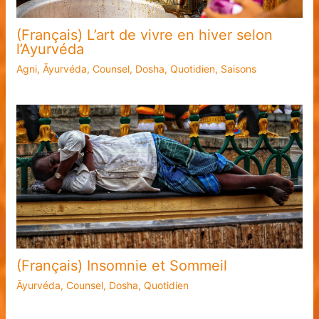
(Français) L’art de vivre en hiver selon
l’Ayurvéda
Agni
,
Āyurvéda
,
Counsel
,
Dosha
,
Quotidien
,
Saisons
(Français) Insomnie et Sommeil
Āyurvéda
,
Counsel
,
Dosha
,
Quotidien