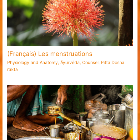
(Français) Les menstruations
Physiology and Anatomy
,
Āyurvéda
,
Counsel
,
Pitta Dosha
,
rakta