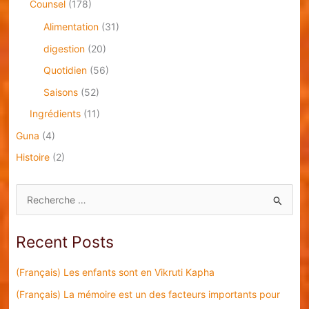
Counsel
(178)
Alimentation
(31)
digestion
(20)
Quotidien
(56)
Saisons
(52)
Ingrédients
(11)
Guna
(4)
Histoire
(2)
S
e
a
Recent Posts
r
c
(Français) Les enfants sont en Vikruti Kapha
h
(Français) La mémoire est un des facteurs importants pour
f