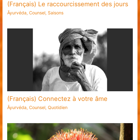
(Français) Le raccourcissement des jours
Āyurvéda
,
Counsel
,
Saisons
(Français) Connectez à votre âme
Āyurvéda
,
Counsel
,
Quotidien