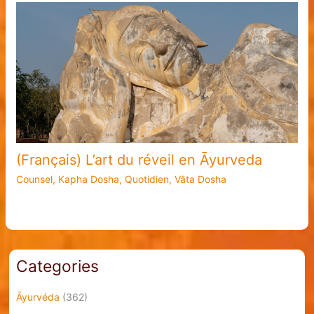
(Français) L’art du réveil en Āyurveda
Counsel
,
Kapha Dosha
,
Quotidien
,
Vāta Dosha
Categories
Āyurvéda
(362)