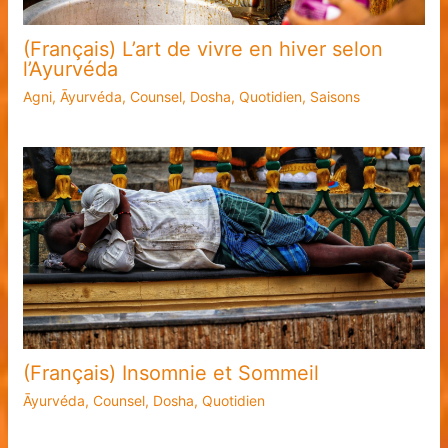
(Français) L’art de vivre en hiver selon
l’Ayurvéda
Agni
,
Āyurvéda
,
Counsel
,
Dosha
,
Quotidien
,
Saisons
(Français) Insomnie et Sommeil
Āyurvéda
,
Counsel
,
Dosha
,
Quotidien