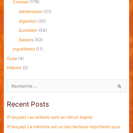
Counsel
(178)
Alimentation
(31)
digestion
(20)
Quotidien
(56)
Saisons
(52)
Ingrédients
(11)
Guna
(4)
Histoire
(2)
S
e
a
Recent Posts
r
c
(Français) Les enfants sont en Vikruti Kapha
h
(Français) La mémoire est un des facteurs importants pour
f