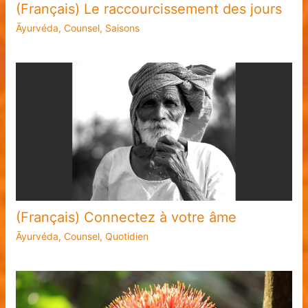
(Français) Le raccourcissement des jours
Āyurvéda
,
Counsel
,
Saisons
(Français) Connectez à votre âme
Āyurvéda
,
Counsel
,
Quotidien