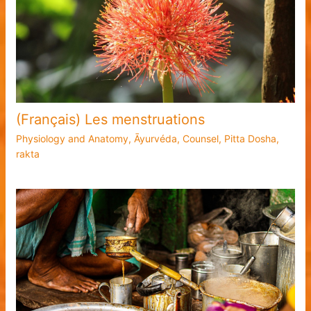
(Français) Les menstruations
Physiology and Anatomy
,
Āyurvéda
,
Counsel
,
Pitta Dosha
,
rakta