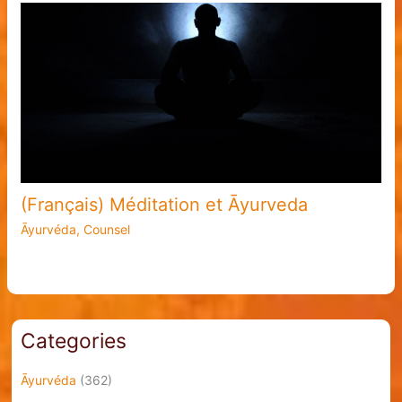
(Français) Méditation et Āyurveda
Āyurvéda
,
Counsel
Categories
Āyurvéda
(362)